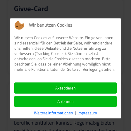
Givve-Card
Die „Givve Card“ kann für viele verschiedene
Wir benutzen Cookies
Mitarbeiterbenefits eingesetzt und flexibel an
deine individuellen Anforderungen angepasst
Wir nutzen Cookies auf unserer Website. Einige von ihnen
sind essenziell für den Betrieb der Seite, während andere
werden. Der Betrag wird monatlich auf die
uns helfen, diese Website und die Nutzererfahrung zu
Karte gutgeschrieben und du kannst flexibel
verbessern (Tracking Cookies). Sie können selbst
entscheiden, ob Sie die Cookies zulassen möchten. Bitte
darüber verfügen.
beachten Sie, dass bei einer Ablehnung womöglich nicht
mehr alle Funktionalitäten der Seite zur Verfügung stehen.
Akzeptieren
Weiterbildungen
Ablehnen
Bei uns gibt es jede Menge
Weitere Informationen
|
Impressum
Weiterbildungsmöglichkeiten, damit du dich
beruflich entfalten kannst. Regelmäßig bieten
wir Bildungsmaßnahmen an, die in erster Linie